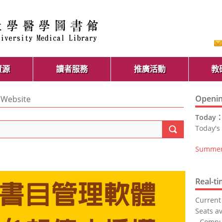
資源
讀者服務
推廣活動
教
Openin
Website
Today
Today's
Summer 
Real-t
Current
Seats av
- Comp