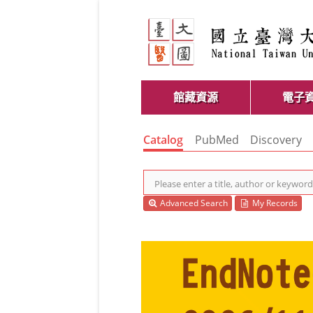
館藏資源
電子
Catalog
PubMed
Discovery
Advanced Search
My Records