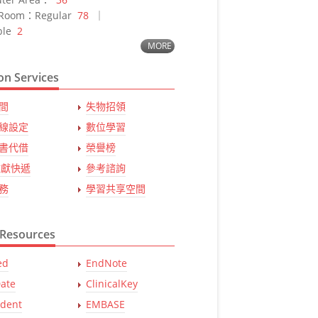
y Room：Regular
78
｜
ble
2
MORE
n Services
間
失物招領
線設定
數位學習
書代借
榮譽榜
文獻快遞
參考諮詢
務
學習共享空間
 Resources
ed
EndNote
ate
ClinicalKey
udent
EMBASE