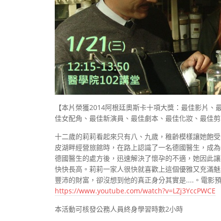
【本片榮獲2014阿根廷奧斯卡十項大獎：最佳影片、
佳女配角、最佳新演員、最佳劇本、最佳化妝、最佳剪
十二歲的莉莉看起來只有八、九歲，稚齡模樣讓她飽受
皮湖畔經營旅館時，在路上認識了一名德國醫生，成為
德國醫生的處方後，迅速解決了懷孕的不適，她因此讓
快快長高。莉莉一家人很快就喜歡上這個優雅又充滿魅
豐沛的財富，卻沒想到他的真正身分其實是....。電影
https://www.youtube.com/watch?v=LZj3YccPWCE
本活動可核發公務人員終身學習時數2小時