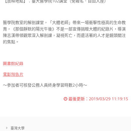
【放映地點】：臺大醫學院102講堂（免報名．自由入座）
醫學院教室的解剖課堂，「大體老師」帶來一場衝擊性極高的生命教
育，《那個靜默的陽光午後》不是一部宣傳捐贈大體的紀錄片，導演
陳志漢帶領觀眾深入解剖課，凝視死亡，而還活著的人才是鏡頭關注
的焦點。
圖書館紀錄
電影預告片
～參加者可核發公務人員終身學習時數
2
小時～
最後更新：
2019/03/29 11:19:15
臺灣大學