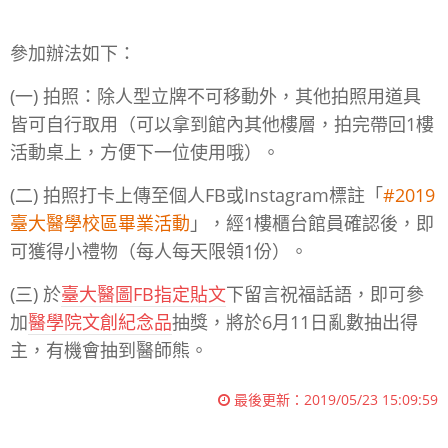
參加辦法如下：
(一) 拍照：除人型立牌不可移動外，其他拍照用道具
皆可自行取用（可以拿到館內其他樓層，拍完帶回1樓
活動桌上，方便下一位使用哦）。
(二) 拍照打卡上傳至個人FB或Instagram標註「
#2019
臺大醫學校區畢業活動
」，經1樓櫃台館員確認後，即
可獲得小禮物（每人每天限領1份）。
(三) 於
臺大醫圖FB指定貼文
下留言祝福話語，即可參
加
醫學院文創紀念品
抽獎，將於6月11日亂數抽出得
主，有機會抽到醫師熊。
最後更新：
2019/05/23 15:09:59