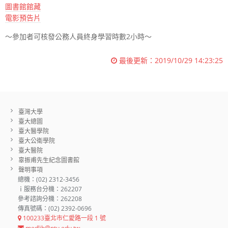
圖書館館藏
電影預告片
～參加者可核發公務人員終身學習時數2小時～
最後更新：
2019/10/29 14:23:25
臺灣大學
臺大總圖
臺大醫學院
臺大公衛學院
臺大醫院
辜振甫先生紀念圖書館
聲明事項
總機：(02) 2312-3456
ｉ服務台分機：262207
參考諮詢分機：262208
傳真號碼：(02) 2392-0696
100233臺北市仁愛路一段 1 號
medlib@ntu.edu.tw