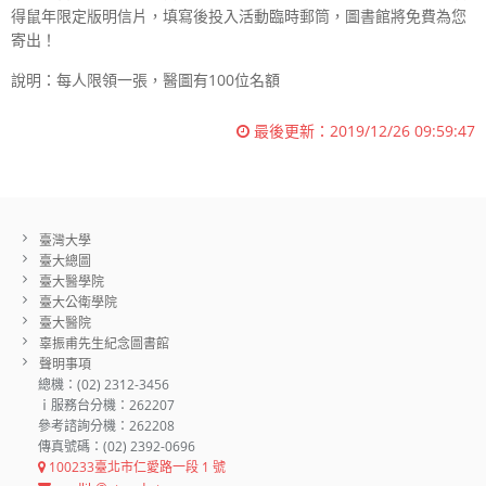
得鼠年限定版明信片，填寫後投入活動臨時郵筒，圖書館將免費為您
寄出！
說明：每人限領一張，醫圖有
100
位名額
最後更新：
2019/12/26 09:59:47
臺灣大學
臺大總圖
臺大醫學院
臺大公衛學院
臺大醫院
辜振甫先生紀念圖書館
聲明事項
總機：(02) 2312-3456
ｉ服務台分機：262207
參考諮詢分機：262208
傳真號碼：(02) 2392-0696
100233臺北市仁愛路一段 1 號