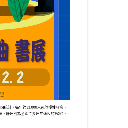
死因統計，每年約
13,000
人死於慢性肝病、
位，肝癌則為全國主要癌症死因的第
2
位，