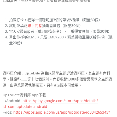
活動當天，完成各項任務，就有機會獲得精美小禮物唷
拍照打卡，獲得一個聰明加3倍的筆袋&徽章（限量30個）
試用並填寫
線上問卷
抽驚喜紅包（限量30個）
當天安裝app者（或已經安裝者），可獲得文具組（限量30個）
秀出你/妳的CME，只要CME>200，精美禮物直接送給你/妳（限
量20份）
資料庫介紹：UpToDate 為臨床醫學主題評論資料庫，其主題有內科
學、婦產科......等十七個類別。內容收錄9,000多個實證醫學之主題資
源，由專業醫師執筆撰寫。另有App版本可使用。
UpToDate資料庫 app下載
→Android:
https://play.google.com/store/apps/details?
id=com.uptodate.android
→ios:
https://apps.apple.com/us/app/uptodate/id334265345?