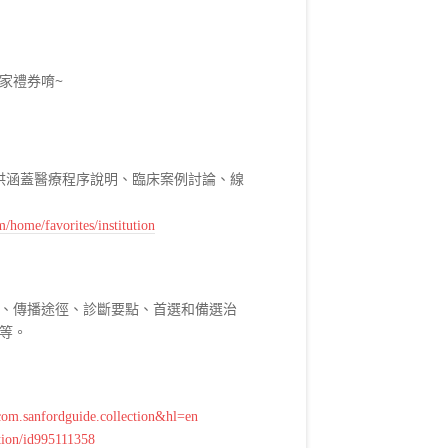
家禮券唷~
提供涵蓋醫療程序說明、臨床案例討論、線
/home/favorites/institution
、傳播途徑、診斷要點、首選和備選治
等。
=com.sanfordguide.collection&hl=en
ction/id995111358