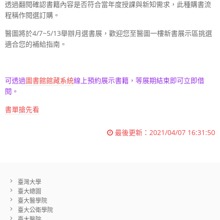
透過翻閱確認書籍內容是否符合當年度授課與新知需求，此種購書流
程稱作閱選訂購。
醫圖將於4/7~5/13舉辦月選書展，歡迎您至醫圖一樓新書展示區挑選
適合您的補給指南。
可透過
圖書館館藏系統
線上預約展示書籍，等展期結束即可立即借
閱。
書單搶先看
最後更新：
2021/04/07 16:31:50
臺灣大學
臺大總圖
臺大醫學院
臺大公衛學院
臺大醫院