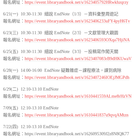
報名網址：
https://event.libraryandbook.net/s/1623405792HRwkhzqrzy
6/21(一) 10:30-11:30 細說 EndNote（1/3）－資料彙整周遊記
報名網址：
https://event.libraryandbook.net/s/1623406233uFY4pyH6Tv
6/23(三)
10:30-11:30 細說 EndNote（2/3）－文獻管理大觀園
報名網址：
https://event.libraryandbook.net/s/1623406593OXqa7HjiNA
6/25(五)
10:30-11:30 細說 EndNote（3/3）－投稿寫作闖天關
報名網址：
https://event.libraryandbook.net/s/1623407083rB9dHKUwaV
6/28(一) 14:00-16:00 EndNote 疑難雜症－課程療法，課到病除
報名網址：
https://event.libraryandbook.net/s/1623407246IOEjJMGPdh
6/29(二)
12:10-13:10
EndNote
報名網址：
https://event.libraryandbook.net/s/1610441559ALme8rHzVN
7/09(五)
12:10-13:10
EndNote
報名網址：
https://event.libraryandbook.net/s/1610441837u9qvqAMtzn
7/22(四) 12:10-13:10 EndNote
報名網址：https://event.libraryandbook.net/s/1626095309J2z8N8QK77