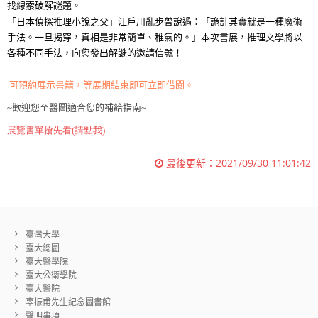
找線索破解謎題。
「
日本偵探推理小說之父
」
江戶川亂步曾說過
：「詭計其實就是一種魔術
手法。一旦揭穿，真相是非常簡單、稚氣的。」本次書展，推理文學將以
各種不同手法，向您發出解謎的邀請信號！
可預約展示書籍，等展期結束即可立即借閱。
~
歡迎您至醫圖適合您的補給指南
~
展覽書單搶先看(請點我)
最後更新：
2021/09/30 11:01:42
臺灣大學
臺大總圖
臺大醫學院
臺大公衛學院
臺大醫院
辜振甫先生紀念圖書館
聲明事項