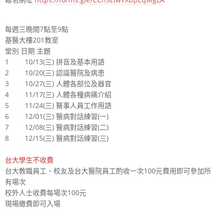
每週三晚間7點至9點
基醫大樓201教室
堂別
日期
主題
1
10/13(三)
拼音及基本用語
2
10/20(三)
認識醫院及病患
3
10/27(三)
人體各部位及器官
4
11/17(三)
人體各種病痛介紹
5
11/24(三)
醫事人員工作用語
6
12/01(三)
醫病對話練習(一)
7
12/08(三)
醫病對話練習(二)
8
12/15(三)
醫病對話練習(三)
台大學生不收費
台大教職員工、校友及台大醫院員工酌收一次100元費用即可參加所
有場次
校外人士收費每場次100元
現場繳費即可入場