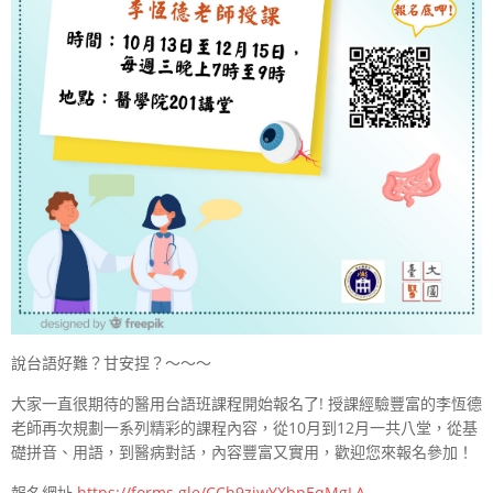
說台語好難？甘安捏？～～～
大家一直很期待的醫用台語班課程開始報名了! 授課經驗豐富的李恆德
老師再次規劃一系列精彩的課程內容，從10月到12月一共八堂，從基
礎拼音、用語，到醫病對話，內容豐富又實用，歡迎您來報名參加！
報名網址
https://forms.gle/CCh9ziwYXbpEqMgLA