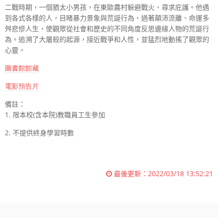
二戰時期，一個猶太小男孩，在東歐農村躲避戰火、尋求庇護。他遇
到各式各樣的人，目睹暴力景象與荒誕行為，過著顛沛流離、命運多
舛悲慘人生，使觀眾從社會和歷史的不同角度反思邊緣人物的荒誕行
為。追溯了大屠殺的起源，接近戰爭和人性，並猛烈地動搖了觀眾的
心靈。
圖書館館藏
電影預告片
備註：
1. 限本校
(
含本院
)
教職員工生參加
2. 不提供終身學習時數
最後更新：
2022/03/18 13:52:21