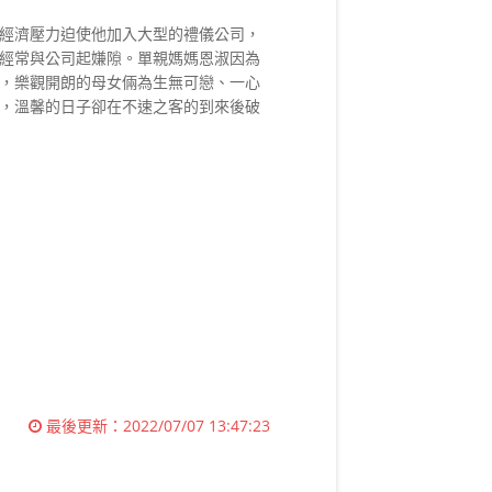
經濟壓力迫使他加入大型的禮儀公司，
經常與公司起嫌隙。單親媽媽恩淑因為
，樂觀開朗的母女倆為生無可戀、一心
，溫馨的日子卻在不速之客的到來後破
最後更新：
2022/07/07 13:47:23