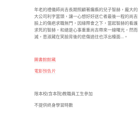
年老的禮儀師尚吉長期照顧著癱瘓的兒子智赫，龐大的
大公司利字當頭，讓一心想好好送亡者最後一程的尚吉
臉上的傷疤求職無門，因緣際會之下，當起智赫的看護
求死的智赫，和總是心事重重尚吉帶來一線曙光，然而
滅，恩淑藏在笑臉背後的悲傷過往也浮出檯面…。
圖書館館藏
電影預告片
限本校
(
含本院
)
教職員工生參加
不提供終身學習時數