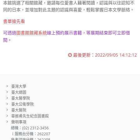
本館挑選了相關館藏，邀請每位愛書人藉著閱讀，認識與以往認知不
同的日本，並增加對此主題的認識與喜愛，輕鬆掌握日本文學脈絡。
書單搶先看
圖書
館館藏系統
可透過
線上預約展示書籍，等展期結束即可立即借
閱。
最後更新：
2022/09/05 14:12:12
臺灣大學
臺大總圖
臺大醫學院
臺大公衛學院
臺大醫院
辜振甫先生紀念圖書館
聲明事項
總機：(02) 2312-3456
ｉ服務台分機：262207
參考諮詢分機：262208