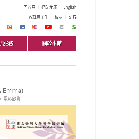
回首頁
網站地圖
English
教職員工生
校友
訪客
研服務
關於本館
 Emma)
電影欣賞