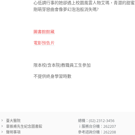
心低調行事的她卻遇上校園風雲人物艾瑪，青澀的甜蜜
剛萌芽戀曲會像夢幻泡泡般消失嗎
?
圖書館
館
藏
電影預告片
限本校
(
含本院
)
教職員工生參加
不提供終身學習時數
臺大醫院
總機：(02) 2312-3456
辜振甫先生紀念圖書館
ｉ服務台分機：262207
聲明事項
參考諮詢分機：262208