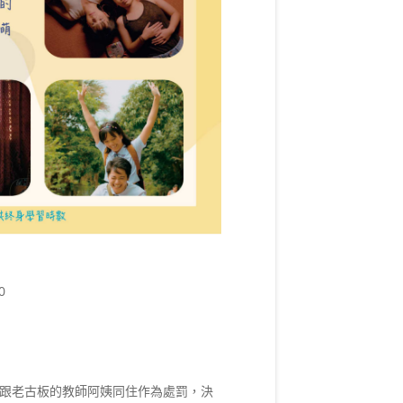
0
跟老古板的教師阿姨同住作為處罰，決