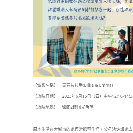
【電影名稱】：青春拉拉手
(Billie & Emma)
【放映日期】：
2023
年
6
月
15
日（四）中午
12:10-14:3
【放映地點】：醫圖
2
樓陽光角落
原本生活在大城市的她經常搗蛋作怪，父母決定讓她去