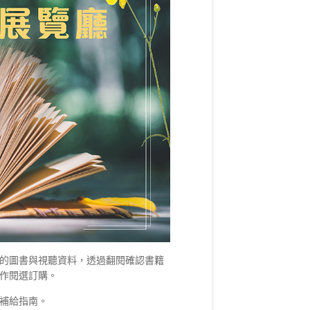
的圖書與視聽資料，透過翻閱確認書籍
作閱選訂購。
補給指南。