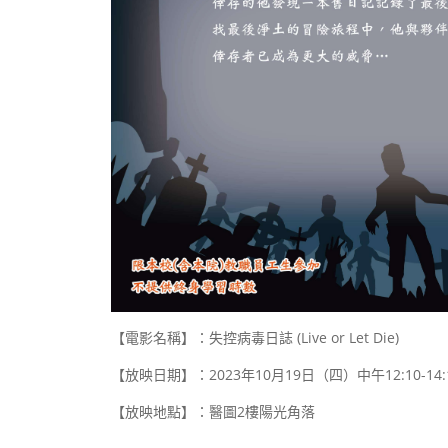
【電影名稱】：失控病毒日誌
(Live or Let Die)
【放映日期】：
2023
年
10
月
19
日（四）中午
12:10-14:
【放映地點】：醫圖
2
樓陽光角落