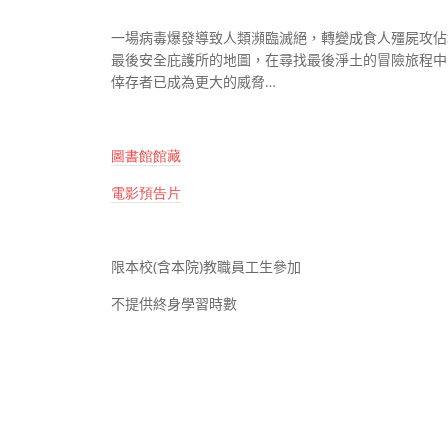
一場病毒爆發導致人類瀕臨滅絕，轉變成食人殭屍攻佔
最後安全庇護所的地圖，在尋找最後淨土的冒險旅程中
倖存者已成為更大的威脅
…
圖書館館藏
電影預告片
限本校
(
含本院
)
教職員工生參加
不提供終身學習時數