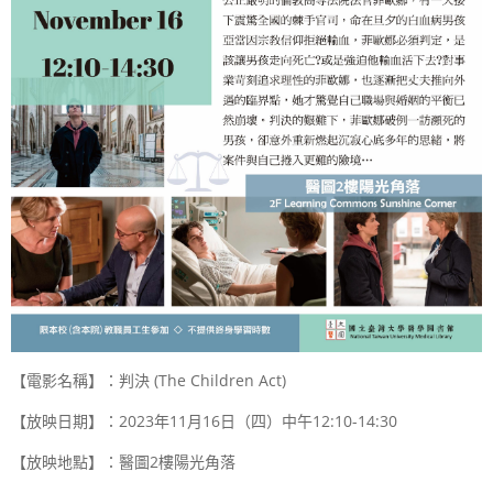
【電影名稱】：判決
(The Children Act)
【放映日期】：
2023
年
11
月
16
日（四）中午
12:10-14:30
【放映地點】：醫圖
2
樓陽光角落