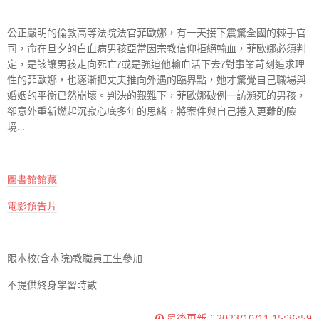
公正嚴明的倫敦高等法院法官菲歐娜，有一天接下震驚全國的棘手官
司，命在旦夕的白血病男孩亞當因宗教信仰拒絕輸血，菲歐娜必須判
定，是該讓男孩走向死亡
?
或是強迫他輸血活下去
?
對事業苛刻追求理
性的菲歐娜，也逐漸把丈夫推向外遇的臨界點，她才驚覺自己職場與
婚姻的平衡已然崩壞。判決的艱難下，菲歐娜破例一訪瀕死的男孩，
卻意外重新燃起沉寂心底多年的思緒，將案件與自己捲入更難的險
境…
圖書館
館
藏
電影預
告
片
限本校
(
含本院
)
教職員工生參加
不提供終身學習時數
最後更新：
2023/10/11 15:36:59