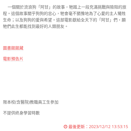
一個關於流浪狗「阿甘」的故事，牠踏上一段充滿挑戰與險阻的旅
程。這個故事關乎狗狗的忠心，牠會毫不猶豫地為了心愛的主人犧牲
生命；以及狗狗的愛與希望。這部電影獻給全天下的「阿甘」們，願
牠們此生都能找到最好的人類朋友。
圖書館館藏
電影預告片
限本校
(
含醫院
)
教職員工生參加
不提供終身學習時數
最後更新：
2023/12/12 13:53:15