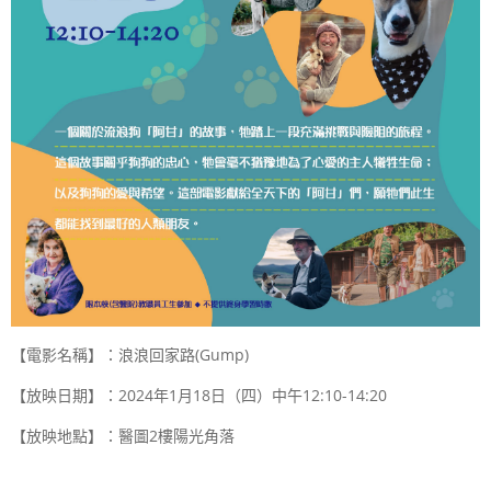
【電影名稱】：浪浪回家路
(Gump)
【放映日期】：
2024
年
1
月
18
日（四）中午
12:10-14:20
【放映地點】：醫圖
2
樓陽光角落