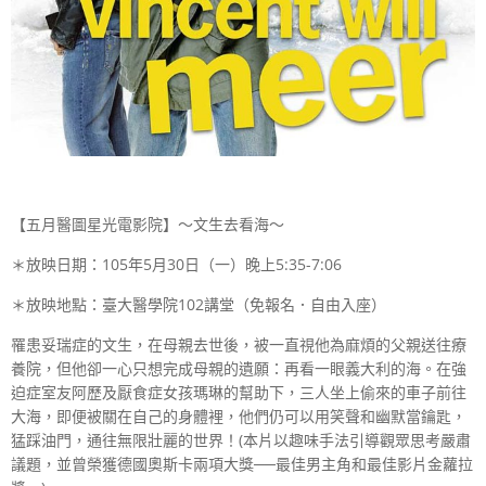
【五月醫圖星光電影院】～文生去看海～
＊放映日期：
105
年
5
月
30
日（一）晚上
5:35-7:06
＊放映地點：臺大醫學院
102
講堂（免報名．自由入座）
罹患妥瑞症的文生，在母親去世後，被一直視他為麻煩的父親送往療
養院，但他卻一心只想完成母親的遺願：再看一眼義大利的海。在強
迫症室友阿歷及厭食症女孩瑪琳的幫助下，三人坐上偷來的車子前往
大海，即便被關在自己的身體裡，他們仍可以用笑聲和幽默當鑰匙，
猛踩油門，通往無限壯麗的世界！(本片以趣味手法引導觀眾思考嚴肅
議題，並曾榮獲德國奧斯卡兩項大獎──最佳男主角和最佳影片金蘿拉