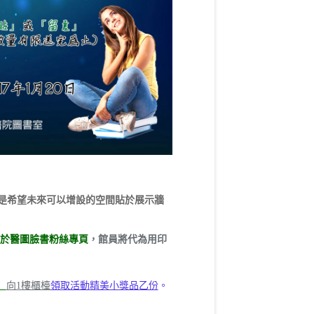
是希望未來可以增設的空間貼於展示牆
於醫圖臉書粉絲專頁
，館員將代為用印
」
向1樓櫃檯
領取活動精美小獎品乙份
。