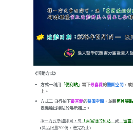
《活動方式》
方式一利用
「便利貼」
寫下
最喜愛
的
醫圖空間
，或
上。
方式二 自行拍下
最喜愛
的
醫圖空間
，並將
照片張貼
表機輸出後貼於展示牆上。
擇一方式參加即可，憑
「書寫後的利貼」
或
「留言
(獎品限量200份，送完為止)