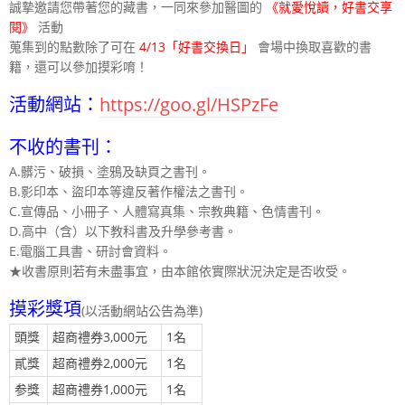
誠摯邀請您帶著您的藏書，一同來參加醫圖的
《就愛悅讀，好書交享
閱》
活動
蒐集到的點數除了可在
4/13「好書交換日」
會場中換取喜歡的書
籍，還可以參加摸彩唷！
活動網站：
https://goo.gl/HSPzFe
不收的書刊：
A.髒污、破損、塗鴉及缺頁之書刊。
B.影印本、盜印本等違反著作權法之書刊。
C.宣傳品、小冊子、人體寫真集、宗教典籍、色情書刊。
D.高中（含）以下教科書及升學參考書。
E.電腦工具書、研討會資料。
★收書原則若有未盡事宜，由本館依實際狀況決定是否收受。
摸彩獎項
(以活動網站公告為準)
頭獎
超商禮券3,000元
1名
貳獎
超商禮券2,000元
1名
参獎
超商禮券1,000元
1名