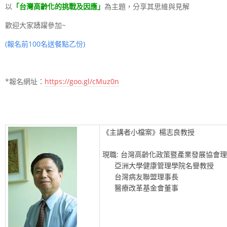
以
「台灣高齡化的挑戰及因應」
為主題，分享其思維與見解
歡迎大家踴躍參加
~
(
報名前
100
名送餐點乙份
)
*報名網址：
https://goo.gl/cMuz0n
《主講者小檔案》楊志良教授
現職: 台灣高齡化政策暨產業發展協會
亞洲大學健康管理學院名譽教授
台灣病友聯盟理事長
醫療改革基金會董事