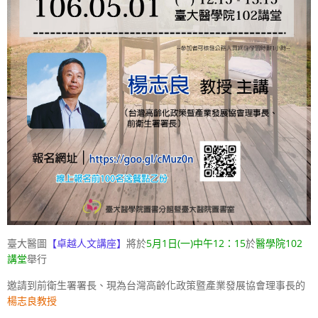
臺大醫圖
【卓越人文講座】
將於
5
月
1
日(一)中午
12
：
15
於
醫學院
102
講堂
舉行
邀請到前衛生署署長、現為台灣高齡化政策暨產業發展協會理事長的
楊志良教授