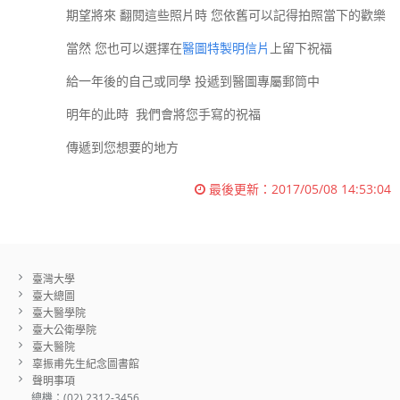
期望將來 翻閱這些照片時 您依舊可以記得拍照當下的歡樂
當然 您也可以選擇在
醫圖特製明信片
上留下祝福
給一年後的自己或同學 投遞到醫圖專屬郵筒中
明年的此時
我們會將您手寫的祝福
傳遞到您想要的地方
最後更新：
2017/05/08 14:53:04
臺灣大學
臺大總圖
臺大醫學院
臺大公衛學院
臺大醫院
辜振甫先生紀念圖書館
聲明事項
總機：(02) 2312-3456