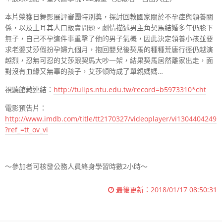
本片榮獲日舞影展評審團特別獎，探討回教國家關於不孕症與領養關
係，以及土耳其人口販賣問題。劇情描述男主角契馬結婚多年仍膝下
無子，自己不孕這件事重擊了他的男子氣概，因此決定領養小孩並要
求老婆艾莎假扮孕婦九個月，抱回嬰兒後契馬的種種荒唐行徑仍越演
越烈，忍無可忍的艾莎跟契馬大吵一架，結果契馬居然離家出走，面
對沒有血緣又無辜的孩子，艾莎頓時成了單親媽媽…
視聽館藏連結：
http://tulips.ntu.edu.tw/record=b5973310*cht
電影預告片：
http://www.imdb.com/title/tt2170327/videoplayer/vi1304404249
?ref_=tt_ov_vi
～參加者可核發公務人員終身學習時數
2
小時～
最後更新：
2018/01/17 08:50:31