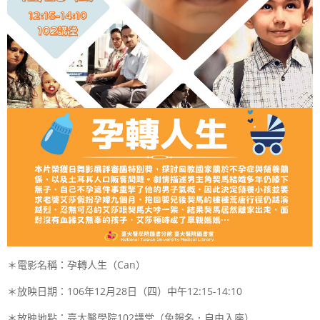
＊電影名稱：孕轉人生（
Can
）
＊放映日期：
106
年
12
月
28
日（四）中午
12:15-14:10
＊放映地點：臺大醫學院
102
講堂（免報名．自由入座）