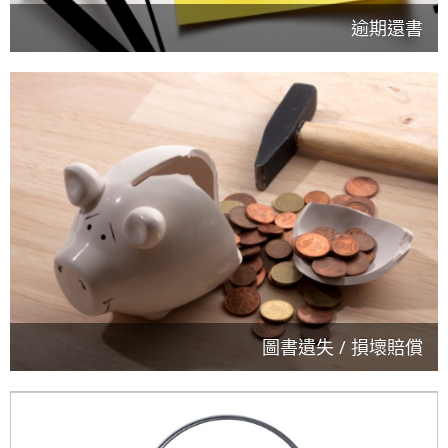
逾期還書
圖書遺失 / 損壞賠償