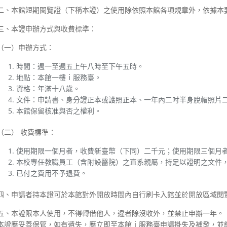
二、本館短期閱覽證（下稱本證）之使用除依照本館各項規章外，依據本
三、本證申辦方式與收費標準：
（一）申辦方式：
時間：週一至週五上午八時至下午五時。
地點：本館一樓ｉ服務臺。
資格：年滿十八歲。
文件：申請書、身分證正本或護照正本、一年內二吋半身脫帽照片
本館保留核准與否之權利。
（二） 收費標準：
使用期限一個月者，收費新臺幣（下同）二千元；使用期限三個月
本校專任教職員工（含附設醫院）之直系親屬，持足以證明之文件
已付之費用不予退費。
四、申請者持本證可於本館對外開放時間內自行刷卡入館並於開放區域閱
五、本證限本人使用，不得轉借他人，違者除沒收外，並禁止申辦一年。
本證應妥善保管，如有遺失，應立即至本館ｉ服務臺申請掛失及補發，並