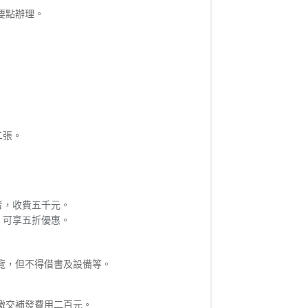
要點辦理。
二張。
者，收費五千元。
，可享五折優惠。
覽，但不得借書及設備等。
繳交補發費用二百元。