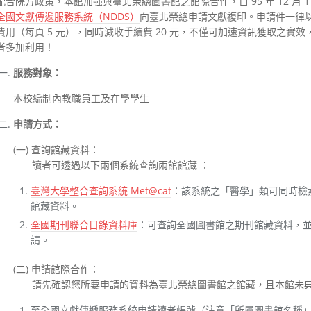
配合院方政策，本館加強與臺北榮總圖書館之館際合作，自 95 年 12 月
全國文獻傳遞服務系統（NDDS）
向臺北榮總申請文獻複印。申請件一律以 
費用（每頁 5 元），同時減收手續費 20 元，不僅可加速資訊獲取之實
者多加利用！
服務對象：
本校編制內教職員工及在學學生
申請方式：
(一) 查詢館藏資料：
讀者可透過以下兩個系統查詢兩館館藏 ：
臺灣大學整合查詢系統 Met@cat
：該系統之「醫學」類可同時檢
館藏資料。
全國期刊聯合目錄資料庫
：可查詢全國圖書館之期刊館藏資料，
請。
(二) 申請館際合作：
請先確認您所要申請的資料為臺北榮總圖書館之館藏，且本館未
至全國文獻傳遞服務系統申請讀者帳號（注意「所屬圖書館名稱