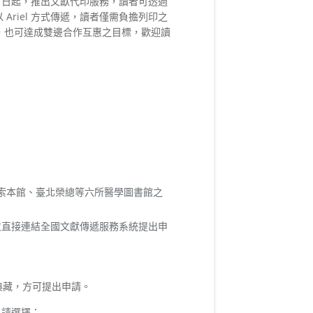
 1 日起，推出文獻代印服務，讀者可透過
Ariel 方式傳遞，讀者僅需負擔列印之
效，也可達成雙邊合作互惠之目標，歡迎讀
索本館、臺北榮總等六所醫學圖書館之
並直接連結全國文獻傳遞服務系統提出申
典藏，方可提出申請。
」請選擇：