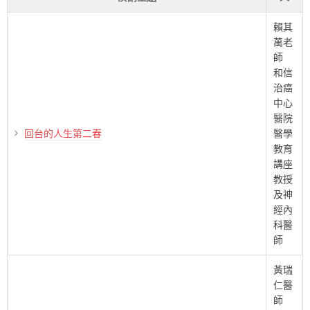
賴其
萬老
師
和信
治癌
中心
醫院
回台的人生第二春
醫學
教育
講座
教授
及神
經內
科醫
師
黃瑞
仁醫
師