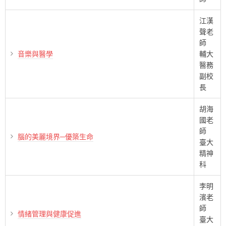
江漢
聲老
師
音樂與醫學
輔大
醫務
副校
長
胡海
國老
師
腦的美麗境界─優築生命
臺大
精神
科
李明
濱老
師
情緒管理與健康促進
臺大