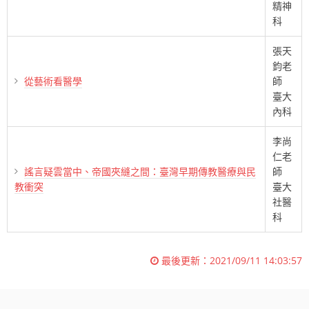
精神
科
張天
鈞老
從藝術看醫學
師
臺大
內科
李尚
仁老
謠言疑雲當中、帝國夾縫之間：臺灣早期傳教醫療與民
師
教衝突
臺大
社醫
科
最後更新：
2021/09/11 14:03:57