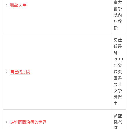
臺大
醫學人生
醫學
院內
科教
授
吳佳
璇醫
師
2010
年金
自己的房間
鼎獎
圖書
類非
文學
獎得
主
黃盛
走進園藝治療的世界
璘老
師