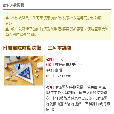
背包/提袋類
本校教職員工生可享優惠價格(校友憑校友證等同於校內讀
者)。
帆布包髒污了該如何清洗與整理
(將另開新視窗，連結至臺大醫
學圖書館以外的網站)
附屬醫院時期院徽 ｜三角零錢包
185元
定價｜
純棉帆布8安(oz)
材質｜
臺灣
產地｜
17*14cm
尺寸｜
附屬醫院時期院徽，係民國36至
說明｜
38年工作人員制服上佩帶之銅製院徽徽
章，極具藝術美感及歷史意義。(附屬醫
院院徽由臺大醫院提供，不得翻拍或轉印
使用)