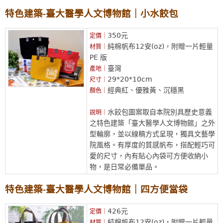
特色建築-臺大醫學人文博物館｜小水餃包
350元
定價｜
純棉帆布12安(oz)，附贈一片輕量
材質｜
PE 版
臺灣
產地｜
29*20*10cm
尺寸｜
經典紅、優雅黃、沉穩黑
顏色｜
水餃包圖案取自本院別具歷史意義
說明｜
之特色建築「臺大醫學人文博物館」之外
型輪廓，並以線稿方式呈現，獨具文藝學
院風格。有厚度的質感帆布，搭配輕巧可
愛的尺寸，內有貼心內袋可方便收納小
物，是日常必備單品。
特色建築-臺大醫學人文博物館｜四方便當袋
426元
定價｜
純棉帆布12安(oz)，附贈一片輕量
材質｜