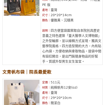
PE 版
臺灣
產地｜
20*20*14cm
尺寸｜
優雅黃、沉穩黑
顏色｜
四方便當袋圖案取自本院別具歷史
說明｜
意義之特色建築「臺大醫學人文博物館」
之外型輪廓，並以線稿方式呈現，獨具文
藝學院風格。四方造型簡約大方，內有貼
心內袋，方便收納與拿取物品。提袋中間
有鈕扣開合，是出門裝隨身物品的好幫
手。質感外型男生女生皆宜。
文青帆布袋｜院長最愛款
511元
定價｜
純棉帆布12安(oz)
材質｜
臺灣
產地｜
29*20*10cm
尺寸｜
簡潔白
顏色｜