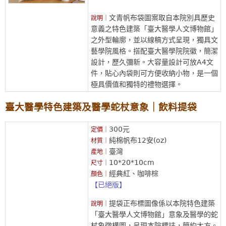
文青帆布袋圖案取自本院別具歷史
說明｜
意義之特色建築「臺大醫學人文博物館」
之外型輪廓，並以線稿方式呈現，獨具文
藝學院風格。搭配臺大醫學院院徽，簡潔
設計，歷久彌新。大容量設計可放A4文
件，貼心內袋則可方便收納小物，是一個
極具價值和獨特的禮物選擇。
臺大醫學特色建築及醫學蛇杖意象｜飲料提袋
300元
定價｜
純棉帆布12安(oz)
材質｜
臺灣
產地｜
10*20*10cm
尺寸｜
經典紅、咖啡棕
顏色｜
【已絕版】
提袋正布標圖像係以本院特色建築
說明｜
「臺大醫學人文博物館」意象及醫學的蛇
杖象徵構圖，呈現本院標誌，簡約大方。