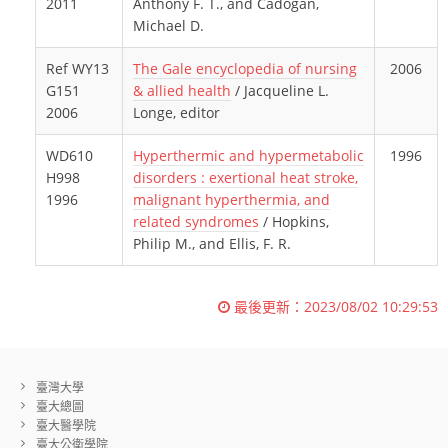
2011
Anthony F. T., and Cadogan,
Michael D.
Ref WY13
The Gale encyclopedia of nursing
2006
G151
& allied health
/ Jacqueline L.
2006
Longe, editor
WD610
Hyperthermic and hypermetabolic
1996
H998
disorders : exertional heat stroke,
1996
malignant hyperthermia, and
related syndromes
/ Hopkins,
Philip M., and Ellis, F. R.
最後更新：
2023/08/02 10:29:53
臺灣大學
臺大總圖
臺大醫學院
臺大公衛學院