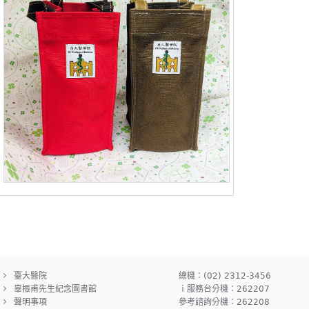
臺大醫院
總機：(02) 2312-3456
辜振甫先生紀念圖書館
ｉ服務台分機：262207
聲明事項
參考諮詢分機：262208