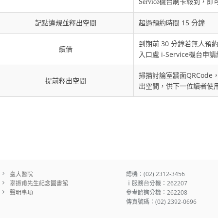
Service機台刷卡報到，
記點違規並釋出空間
超過預約時間 15 分鐘
到期前 30 分鐘若無人預
續借
入口處 i-Service機台
掃描討論室牆面QRCode，
提前釋出空間
出空間，供下一位讀者使
臺大醫院
總機：(02) 2312-3456
辜振甫先生紀念圖書館
ｉ服務台分機：262207
聲明事項
參考諮詢分機：262208
傳真號碼：(02) 2392-0696