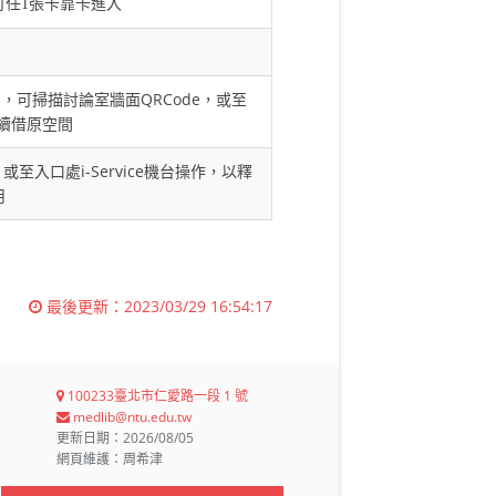
即可任1張卡靠卡進入
約，可掃描討論室牆面QRCode，或至
申請續借原空間
或至入口處i-Service機台操作，以釋
用
最後更新：
2023/03/29 16:54:17
100233臺北市仁愛路一段 1 號
medlib@ntu.edu.tw
更新日期：2026/08/05
網頁維護：周希津