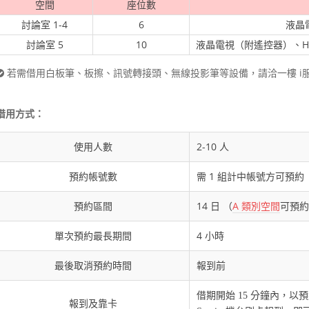
空間
座位數
討論室 1-4
6
液晶
討論室 5
10
液晶電視（附遙控器）、H
若需借用白板筆、板擦、訊號轉接頭、無線投影筆等設備，請洽一樓 i
借用方式：
使用人數
2-10 人
預約帳號數
需 1 組計中帳號方可預約
預約區間
14 日 （
A 類別空間
可預約
單次預約最長期間
4 小時
最後取消預約時間
報到前
借期開始 15 分鐘內，以預
報到及靠卡