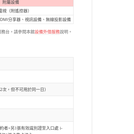
附屬設備
電視（附遙控器）
DMI分享器、視訊設備、無線投影設備
服務台。請參閱本館
設備外借服務
說明。
2次，但不可用於同一日）
約者+另1張有效識別證至入口處 i-