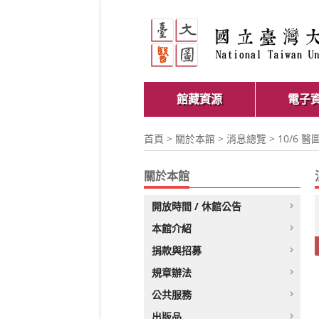
館藏資源
電子
首頁
>
關於本館
>
消息總覽
> 10/
關於本館
開放時間 / 休館公告
本館介紹
捐款與招募
規章辦法
公共服務
出版品