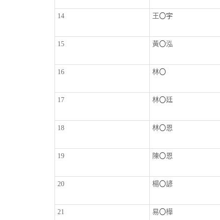
14
王
〇宇
15
黃
〇
泓
16
林
〇
17
林
〇
廷
18
林
〇
恩
19
陳
〇
恩
20
楊
〇
諺
21
易
〇
樺