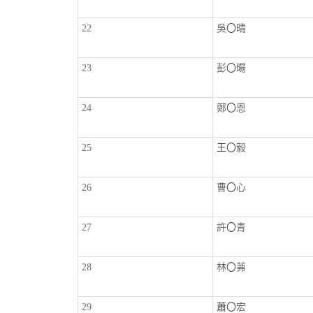
22
吳
〇
晴
23
彭
〇
暘
24
鄭
〇
恩
25
王〇
毅
26
曹
〇
心
27
許
〇
青
28
林
〇
茀
29
蕭〇
宏