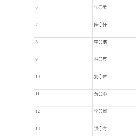
6
江
〇
柔
7
陳
〇
抒
8
李
〇渶
9
林
〇
辰
10
劉
〇
君
11
黃
〇
中
12
李
〇麒
13
洪
〇
方