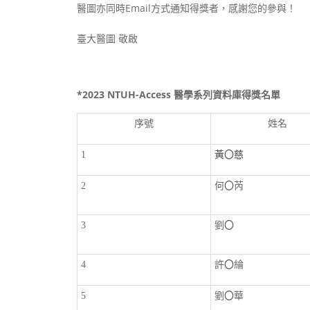
醫圖亦同時Email方式通知得獎者，感謝您的參與！
臺大醫圖 敬啟
*2023 NTUH-Access 醫學系列資料庫得獎名單
序號
姓名
1
黃〇慈
2
何
〇
芮
3
劉
〇
4
許
〇
綸
5
劉
〇
華