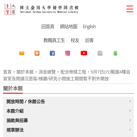
☰
回首頁
網站地圖
English
教職員工生
校友
訪客
首頁
>
關於本館
>
消息總覽
> 配合修繕工程，9月7日(六)醫圖4樓自
習室及閱讀沉思區/梯廳/研究小間施工期間暫不對外開放
關於本館
開放時間 / 休館公告
本館介紹
捐款與招募
規章辦法