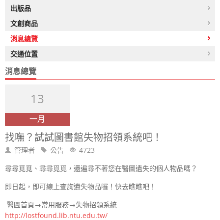
出版品
文創商品
消息總覽
交通位置
消息總覽
13
一月
找嘸？試試圖書館失物招領系統吧！
管理者
公告
4723
尋尋覓覓、尋尋覓覓，還遍尋不著您在醫圖遺失的個人物品嗎？
即日起，即可線上查詢遺失物品囉！快去瞧瞧吧！
醫圖首頁→常用服務→失物招領系統
http://lostfound.lib.ntu.edu.tw/