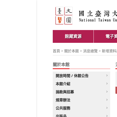
館藏資源
電子
首頁
>
關於本館
>
消息總覽
> 新增資料
關於本館
開放時間 / 休館公告
本館介紹
捐款與招募
規章辦法
公共服務
出版品