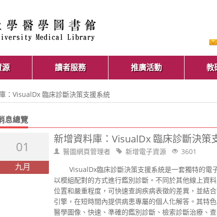
資源
讀者服務
推廣活動
教
庫：VisualDx 臨床診斷決策支援系統
消息總覽
新增資料庫：VisualDx 臨床診斷決
01
醫圖網頁管理者
新增電子資源
3601
九月
VisualDx臨床診斷決策支援系統是一套獨特的
以模組配對的方式進行鑑別診斷。不同於其他線上資料庫，
位置和嚴重程度，可快速查詢疾病表徵的差異，並結合
引擎，在短時間內提供病患專屬的個人化解答。其特色
醫學圖像、快速、準確的鑑別診斷、檢索診斷治療、查