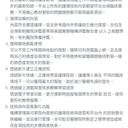
步的最新知道。平台上所有的護理技術內容都是符合台灣臨床實
務，不用擔心教材更新的問題隨時都可取得最新資訊。
值得信賴的內容
內容符合實證護理，並且參考國內外照護指引進行撰寫，亦包含
台灣新制醫院評鑑基準與美國醫療機構評鑑聯合會 (JCI) 之相關準
則，有利醫院準備評鑑。
隨時隨地都能使用
可以不受工作時間與地點的限制，隨時可利用電腦上網，並且按
照自己的進度自我學習，對於平時進修和留職期間維持對第一線
的熟悉度有很大的幫助。
透過影片建立正確認知
透過影片快速、正確地學習護理技術，讓護理人員在 不同的臨床
情境下，可以獲得最大的幫助，助於減少醫療失誤的發生。
透過線上測驗與查核表瞭解學習成效
透過電子學習功能，更方便即時追蹤每個學生的學習 狀況，提供
更好的教學服務。
技術與內容客製化功能
機構管理員可將院內既有的護理技術與政策和平台內 的技術整合
與編輯，並且進行管理，亦可配合醫療院所制定之標準增加或修
改各項技術的步驟與查核表。