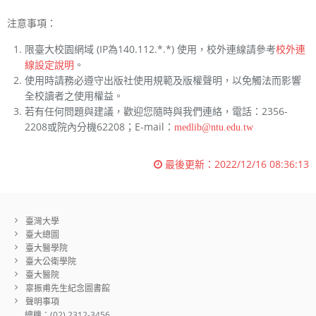
注意事項：
限臺大校園網域 (IP為140.112.*.*) 使用，校外連線請參考
校外連
線設定說明
。
使用時請務必遵守出版社使用規範及版權聲明，以免觸法而影響
全校讀者之使用權益。
若有任何問題與建議，歡迎您隨時與我們連絡，電話：2356-
2208或院內分機62208；E-mail：
medlib@ntu.edu.tw
最後更新：
2022/12/16 08:36:13
臺灣大學
臺大總圖
臺大醫學院
臺大公衛學院
臺大醫院
辜振甫先生紀念圖書館
聲明事項
總機：(02) 2312-3456