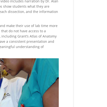
 video includes narration by Dr. Alan
eos show students what they are
 each dissection, and the information
and make their use of lab time more
 that do not have access to a
 including Grant’s Atlas of Anatomy
have a consistent presentation and
eaningful understanding of