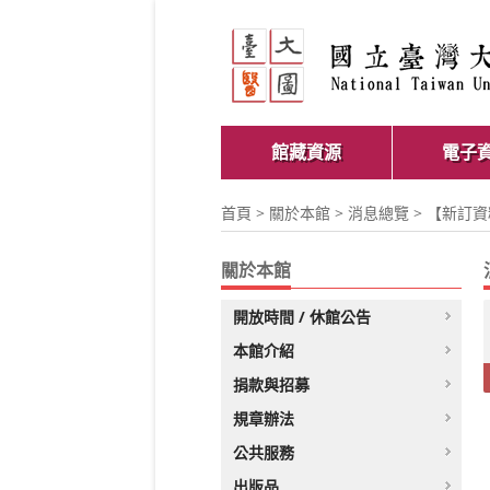
館藏資源
電子
首頁
>
關於本館
>
消息總覽
> 【新訂資料庫
關於本館
開放時間 / 休館公告
本館介紹
捐款與招募
規章辦法
公共服務
出版品