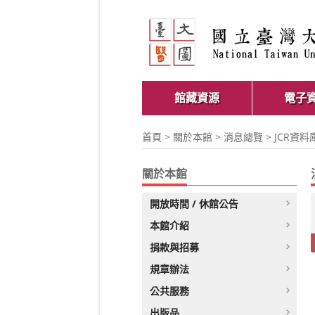
館藏資源
電子
首頁
>
關於本館
>
消息總覽
> JCR資
關於本館
開放時間 / 休館公告
本館介紹
捐款與招募
規章辦法
公共服務
出版品