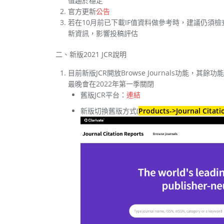
值趨於穩定
官方更新
公告
若在10月前已下載IF值資料做參考時，建議仍須檢
新資訊，影響投稿評估
二、新版2021 JCR說明
目前新版JCR開放Browse Journals功能，其
最晚會在2022年第一季關閉
舊版JCR平台：
連結
新版切換舊版方式(
Products->Journal Citatio