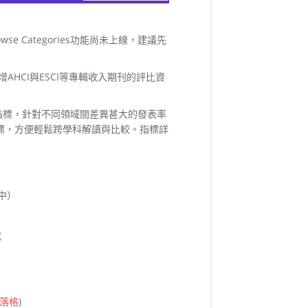
wse Categories功能尚未上線，建議先
AHCI與ESCI等專輯收入期刊的評比資
JCI)為一新增指標，針對不同領域間差異甚大的發表率
標，方便輕鬆跨學科解讀與比較。指標詳
中）
載
落格
)