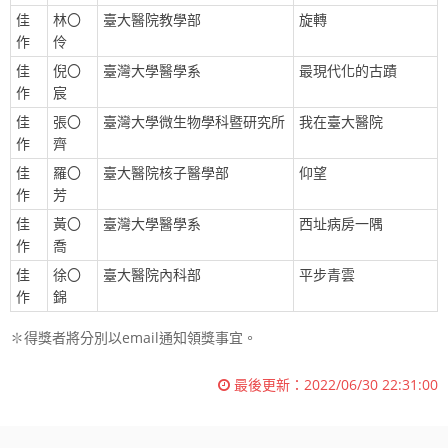
佳
林〇
臺大醫院教學部
旋轉
作
伶
佳
倪〇
臺灣大學醫學系
最現代化的古蹟
作
宸
佳
張〇
臺灣大學微生物學科暨研究所
我在臺大醫院
作
齊
佳
羅〇
臺大醫院核子醫學部
仰望
作
芳
佳
黃〇
臺灣大學醫學系
西址病房一隅
作
喬
佳
徐〇
臺大醫院內科部
平步青雲
作
錦
✽得獎者將分別以email通知領獎事宜。
最後更新：
2022/06/30 22:31:00