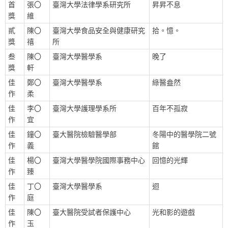
首
張〇
臺灣大學法律學系研究所
昇昇不息
獎
維
貳
陳〇
臺灣大學食品安全與健康研究
拾。憶。
獎
禧
所
叁
陳〇
臺灣大學醫學系
晚了
獎
軒
佳
鄭〇
臺灣大學醫學系
綠醫盎然
作
柔
佳
李〇
臺灣大學護理學系所
百年不孤寂
作
宜
佳
鐘〇
臺大醫院檢驗醫學部
冬陽中的醫學院二號
作
義
館
佳
楊〇
臺灣大學醫學院國際事務中心
回憶的光輝
作
臻
佳
丁〇
臺灣大學醫學系
迴
作
庭
佳
陳〇
臺大醫院受試者保護中心
光和影的遊戲
作
玉