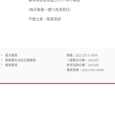
醫學院自習室當日13-17時不開放
(每月最後一週六為清潔日)
不便之處，敬請見諒
臺大醫院
總機：(02) 2312-3456
辜振甫先生紀念圖書館
ｉ服務台分機：262207
聲明事項
參考諮詢分機：262208
傳真號碼：(02) 2392-0696