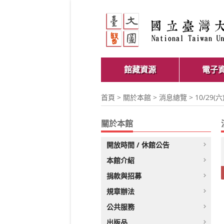
館藏資源
電子
首頁
>
關於本館
>
消息總覽
> 10/29
關於本館
開放時間 / 休館公告
本館介紹
捐款與招募
規章辦法
公共服務
出版品